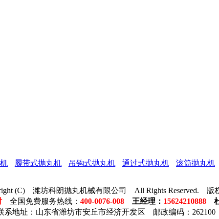
机
履带式抛丸机
吊钩式抛丸机
通过式抛丸机
滚筒抛丸机
right (C)
潍坊科朗抛丸机械有限公司
All Rights Reserved.
版权
时
全国免费服务热线：
400-0076-008
王经理
：
15624210888
联系地址：山东省潍坊市安丘市经济开发区 邮政编码：262100