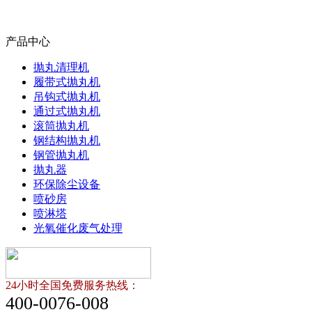
产品中心
抛丸清理机
履带式抛丸机
吊钩式抛丸机
通过式抛丸机
滚筒抛丸机
钢结构抛丸机
钢管抛丸机
抛丸器
环保除尘设备
喷砂房
喷淋塔
光氧催化废气处理
24小时全国免费服务热线：
400-0076-008